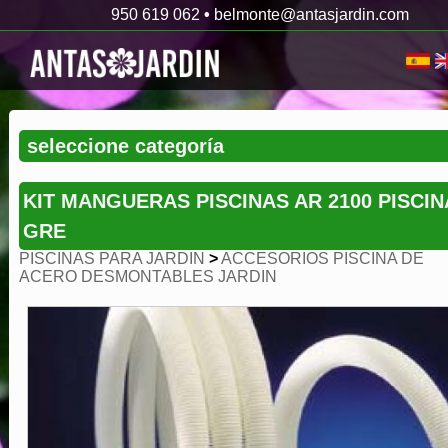
950 619 062
•
belmonte@antasjardin.com
KIT MANGUERAS PISCINAS AR 2100 PISCIN
GRE
PISCINAS PARA JARDIN
>
ACCESORIOS PISCINA DE
ACERO DESMONTABLES JARDIN