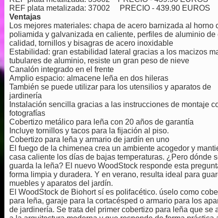
REF plata metalizada: 37002 PRECIO - 439.90 EUROS
Ventajas
Los mejores materiales: chapa de acero barnizada al horno 
poliamida y galvanizada en caliente, perfiles de aluminio de
calidad, tornillos y bisagras de acero inoxidable
Estabilidad: gran estabilidad lateral gracias a los macizos m
tubulares de aluminio, resiste un gran peso de nieve
Canalón integrado en el frente
Amplio espacio: almacene leña en dos hileras
También se puede utilizar para los utensilios y aparatos de
jardinería
Instalación sencilla gracias a las instrucciones de montaje c
fotografías
Cobertizo metálico para leña con 20 años de garantía
Incluye tornillos y tacos para la fijación al piso.
Cobertizo para leña y armario de jardín en uno
El fuego de la chimenea crea un ambiente acogedor y manti
casa caliente los días de bajas temperaturas. ¿Pero dónde 
guarda la leña? El nuevo WoodStock responde esta pregunt
forma limpia y duradera. Y en verano, resulta ideal para guar
muebles y aparatos del jardín.
El WoodStock de Biohort sí es polifacético. úselo como cobe
para leña, garaje para la cortacésped o armario para los apa
de jardinería. Se trata del primer cobertizo para leña que se