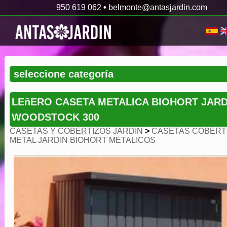
950 619 062
•
belmonte@antasjardin.com
LEñERO CASETA METALICA BIOHORT JARD
WOODSTOCK 300
CASETAS Y COBERTIZOS JARDIN
>
CASETAS COBERT
METAL JARDIN BIOHORT METALICOS