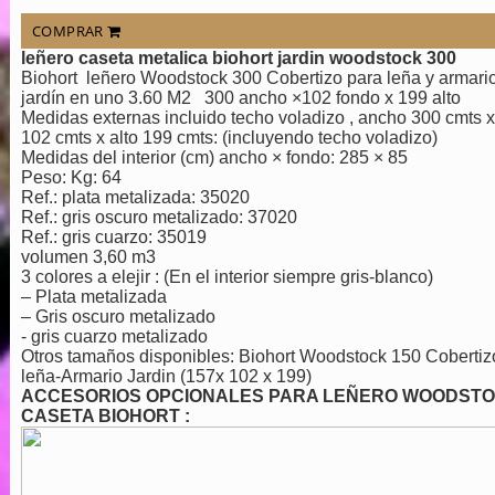
COMPRAR
leñero caseta metalica biohort jardin woodstock 300
Biohort leñero Woodstock 300 Cobertizo para leña y armari
jardín en uno 3.60 M2 300 ancho ×102 fondo x 199 alto
Medidas externas incluido techo voladizo , ancho 300 cmts 
102 cmts x alto 199 cmts: (incluyendo techo voladizo)
Medidas del interior (cm) ancho × fondo: 285 × 85
Peso: Kg: 64
Ref.: plata metalizada: 35020
Ref.: gris oscuro metalizado: 37020
Ref.: gris cuarzo: 35019
volumen 3,60 m3
3 colores a elejir : (En el interior siempre gris-blanco)
– Plata metalizada
– Gris oscuro metalizado
- gris cuarzo metalizado
Otros tamaños disponibles: Biohort Woodstock 150 Cobertiz
leña-Armario Jardin (157x 102 x 199)
ACCESORIOS OPCIONALES PARA LEÑERO WOODST
CASETA BIOHORT :