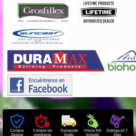
Compra
Compre sin
Transporte
Precio IVA
Entrega en 7
Segura
registrarse
Gratis
incluído
Días