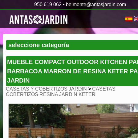
950 619 062
•
belmonte@antasjardin.com
MUEBLE COMPACT OUTDOOR KITCHEN PA
BARBACOA MARRON DE RESINA KETER P
JARDIN
CASETAS Y COBERTIZOS JARDIN
>
CASETAS
COBERTIZOS RESINA JARDIN KETER