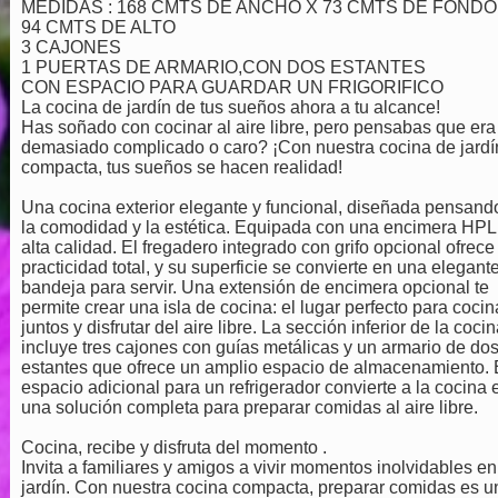
MEDIDAS : 168 CMTS DE ANCHO X 73 CMTS DE FONDO
94 CMTS DE ALTO
3 CAJONES
1 PUERTAS DE ARMARIO,CON DOS ESTANTES
CON ESPACIO PARA GUARDAR UN FRIGORIFICO
La cocina de jardín de tus sueños ahora a tu alcance!
Has soñado con cocinar al aire libre, pero pensabas que era
demasiado complicado o caro? ¡Con nuestra cocina de jardí
compacta, tus sueños se hacen realidad!
Una cocina exterior elegante y funcional, diseñada pensand
la comodidad y la estética. Equipada con una encimera HPL
alta calidad. El fregadero integrado con grifo opcional ofrece
practicidad total, y su superficie se convierte en una elegant
bandeja para servir. Una extensión de encimera opcional te
permite crear una isla de cocina: el lugar perfecto para cocin
juntos y disfrutar del aire libre. La sección inferior de la coci
incluye tres cajones con guías metálicas y un armario de do
estantes que ofrece un amplio espacio de almacenamiento. 
espacio adicional para un refrigerador convierte a la cocina 
una solución completa para preparar comidas al aire libre.
Cocina, recibe y disfruta del momento .
Invita a familiares y amigos a vivir momentos inolvidables en
jardín. Con nuestra cocina compacta, preparar comidas es u