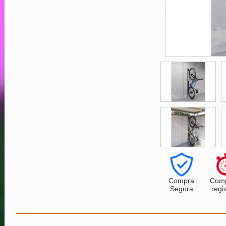
Compra
Comp
Segura
regi