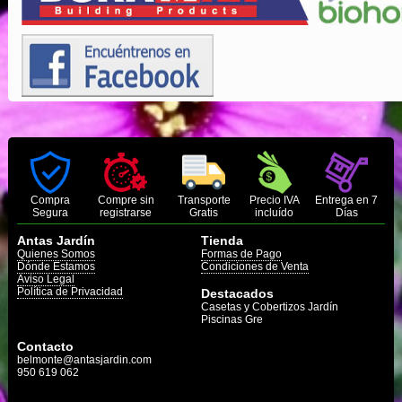
Compra
Compre sin
Transporte
Precio IVA
Entrega en 7
Segura
registrarse
Gratis
incluído
Días
Antas Jardín
Tienda
Quienes Somos
Formas de Pago
Dónde Estamos
Condiciones de Venta
Aviso Legal
Política de Privacidad
Destacados
Casetas y Cobertizos Jardín
Piscinas Gre
Contacto
belmonte@antasjardin.com
950 619 062