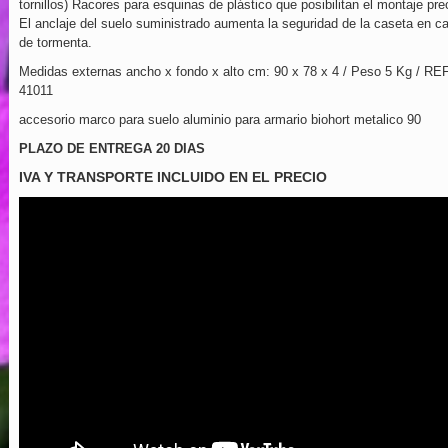
tornillos) Racores para esquinas de plástico que posibilitan el montaje pre
El anclaje del suelo suministrado aumenta la seguridad de la caseta en c
de tormenta.
Medidas externas ancho x fondo x alto cm: 90 x 78 x 4 / Peso 5 Kg / REF
41011
accesorio marco para suelo aluminio para armario biohort metalico 90
PLAZO DE ENTREGA 20 DIAS
IVA Y TRANSPORTE INCLUIDO EN EL PRECIO