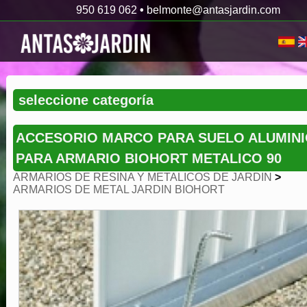
950 619 062
•
belmonte@antasjardin.com
ACCESORIO MARCO PARA SUELO ALUMIN
PARA ARMARIO BIOHORT METALICO 90
ARMARIOS DE RESINA Y METALICOS DE JARDIN
>
ARMARIOS DE METAL JARDIN BIOHORT