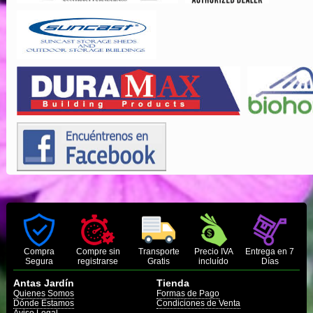
Compra
Compre sin
Transporte
Precio IVA
Entrega en 7
Segura
registrarse
Gratis
incluído
Días
Antas Jardín
Tienda
Quienes Somos
Formas de Pago
Dónde Estamos
Condiciones de Venta