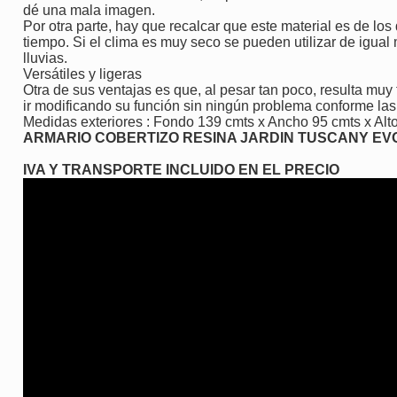
dé una mala imagen.
Por otra parte, hay que recalcar que este material es de lo
tiempo. Si el clima es muy seco se pueden utilizar de igua
lluvias.
Versátiles y ligeras
Otra de sus ventajas es que, al pesar tan poco, resulta muy
ir modificando su función sin ningún problema conforme l
Medidas exteriores : Fondo 139 cmts x Ancho 95 cmts x Alt
ARMARIO COBERTIZO RESINA JARDIN TUSCANY EV
IVA Y TRANSPORTE INCLUIDO EN EL PRECIO