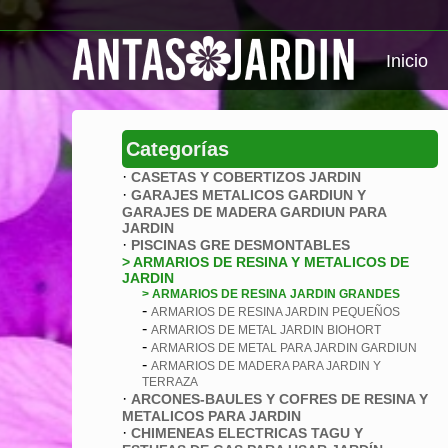
Inicio
Categorías
·
CASETAS Y COBERTIZOS JARDIN
·
GARAJES METALICOS GARDIUN Y
GARAJES DE MADERA GARDIUN PARA
JARDIN
·
PISCINAS GRE DESMONTABLES
> ARMARIOS DE RESINA Y METALICOS DE
JARDIN
> ARMARIOS DE RESINA JARDIN GRANDES
-
ARMARIOS DE RESINA JARDIN PEQUEÑOS
-
ARMARIOS DE METAL JARDIN BIOHORT
-
ARMARIOS DE METAL PARA JARDIN GARDIUN
-
ARMARIOS DE MADERA PARA JARDIN Y
TERRAZA
·
ARCONES-BAULES Y COFRES DE RESINA Y
METALICOS PARA JARDIN
·
CHIMENEAS ELECTRICAS TAGU Y