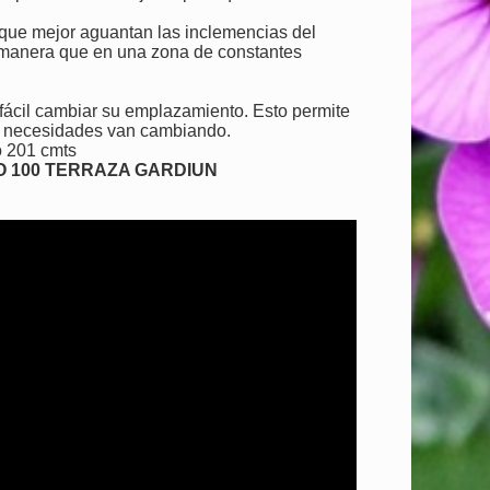
s que mejor aguantan las inclemencias del
l manera que en una zona de constantes
 fácil cambiar su emplazamiento. Esto permite
as necesidades van cambiando.
o 201 cmts
O 100 TERRAZA GARDIUN