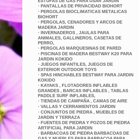
ESTUFAS DE GAS PARA USAR JARDÍN
·
PANTALLAS DE PRIVACIDAD BIOHORT
·
PERGOLAS BIOCLIMATICAS METALICAS
BIOHORT
·
PERGOLAS, CENADORES Y ARCOS DE
MADERA JARDIN
·
INVERNADEROS , JAULAS PARA
ANIMALES, GALLINEROS, CASETAS DE
PERRO,
·
PERGOLAS MARQUESINAS DE PARED
·
PISCINAS DE MADERA BESTWAY K20 PARA
JARDIN KOKIDO
·
JUEGOS INFANTILES, JUEGOS DE
EXTERIOR OUTDOOR TOYS
·
SPAS HINCHABLES BESTWAY PARA JARDIN
KOKIDO
·
KAYAKS , FLOTADORES INFLABLES
GRANDES , BARCAS INFLABLES , TABLAS
PADDLE SURF INFLABLES,
·
TIENDAS DE CAMPAÑA , CAMAS DE AIRE
·
VALLAS Y CERRAMIENTOS JARDIN
·
CONJUNTOS DE PIEDRA , MUEBLES DE
JARDIN Y TERRAZA
·
FUENTES DE PIEDRA Y POZOS DE PIEDRA
ARTIFICIAL PARA JARDIN
·
BARBACOAS DE PIEDRA BARBACOAS DE
GAS Y MUEBLES PARA BARBACOA PARA