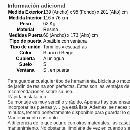
Información adicional
Medida Exterior
139 (Ancho) x 95 (Fondo) x 201 (Alto) cm
Medida Interior
116 x 76 cm
Peso
62 Kg
Material
Resina
Medidas Puerta
60 (Ancho) x 173 (Alto) cm
Tipo de puerta
Abatible con ventana
Tipo de unión
Tornillos y escuadras
Color
Blanco / Beige
Cubierta
A un agua
Suelo
Si
Ventana
Si, en puerta
Para guardar cualquier tipo de herramienta, bicicleta o moto
de jardín de resina son perfectas. Estas son las ventajas d
recomendaciones sobre su uso.
Rápida instalación
Su montaje es muy sencillo y rápido. Apenas hay que ensamb
incorporar las puertas y… ¡ya está lista! Además, se neces
minutos, tenerla perfectamente disponible para guardar lo 
Mantenimiento casi nulo
A diferencia de lo que ocurre con otros materiales, las cas
mantenimiento. No obstante, limpiarla de vez en cuando si