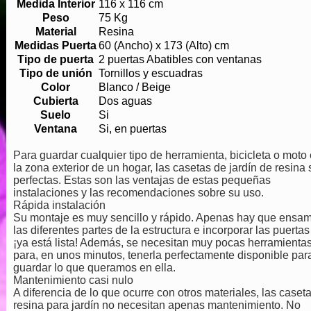
Medida Interior
116 x 116 cm
Peso
75 Kg
Material
Resina
Medidas Puerta
60 (Ancho) x 173 (Alto) cm
Tipo de puerta
2 puertas Abatibles con ventanas
Tipo de unión
Tornillos y escuadras
Color
Blanco / Beige
Cubierta
Dos aguas
Suelo
Si
Ventana
Si, en puertas
Para guardar cualquier tipo de herramienta, bicicleta o moto
la zona exterior de un hogar, las casetas de jardín de resina
perfectas. Estas son las ventajas de estas pequeñas
instalaciones y las recomendaciones sobre su uso.
Rápida instalación
Su montaje es muy sencillo y rápido. Apenas hay que ensam
las diferentes partes de la estructura e incorporar las puerta
¡ya está lista! Además, se necesitan muy pocas herramienta
para, en unos minutos, tenerla perfectamente disponible par
guardar lo que queramos en ella.
Mantenimiento casi nulo
A diferencia de lo que ocurre con otros materiales, las caset
resina para jardín no necesitan apenas mantenimiento. No