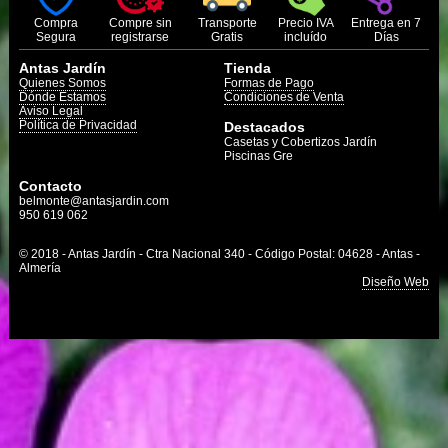
Compra
Compre sin
Transporte
Precio IVA
Entrega en 7
Segura
registrarse
Gratis
incluído
Días
Antas Jardín
Tienda
Quienes Somos
Formas de Pago
Dónde Estamos
Condiciones de Venta
Aviso Legal
Política de Privacidad
Destacados
Casetas y Cobertizos Jardín
Piscinas Gre
Contacto
belmonte@antasjardin.com
950 619 062
© 2018 - Antas Jardín - Ctra Nacional 340 - Código Postal: 04628 - Antas -
Almería
Diseño Web