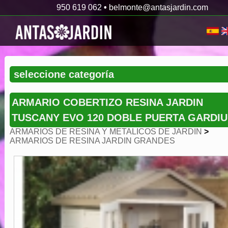
950 619 062
•
belmonte@antasjardin.com
ARMARIO COBERTIZO RESINA JARDIN
TUSCANY EVO 120 DOBLE PUERTA GARDI
ARMARIOS DE RESINA Y METALICOS DE JARDIN
>
ARMARIOS DE RESINA JARDIN GRANDES