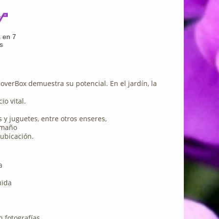
 en 7
s
overBox demuestra su potencial. En el jardín, la
io vital.
y juguetes, entre otros enseres,
tamaño
ubicación.
a
uida
n fotografías