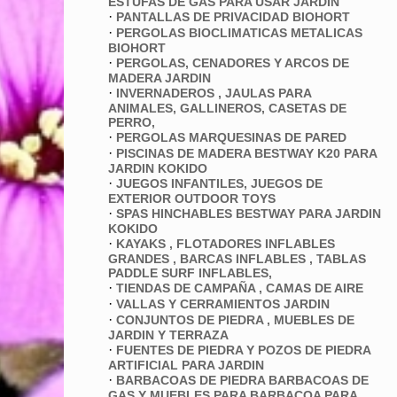
ESTUFAS DE GAS PARA USAR JARDÍN
·
PANTALLAS DE PRIVACIDAD BIOHORT
·
PERGOLAS BIOCLIMATICAS METALICAS
BIOHORT
·
PERGOLAS, CENADORES Y ARCOS DE
MADERA JARDIN
·
INVERNADEROS , JAULAS PARA
ANIMALES, GALLINEROS, CASETAS DE
PERRO,
·
PERGOLAS MARQUESINAS DE PARED
·
PISCINAS DE MADERA BESTWAY K20 PARA
JARDIN KOKIDO
·
JUEGOS INFANTILES, JUEGOS DE
EXTERIOR OUTDOOR TOYS
·
SPAS HINCHABLES BESTWAY PARA JARDIN
KOKIDO
·
KAYAKS , FLOTADORES INFLABLES
GRANDES , BARCAS INFLABLES , TABLAS
PADDLE SURF INFLABLES,
·
TIENDAS DE CAMPAÑA , CAMAS DE AIRE
·
VALLAS Y CERRAMIENTOS JARDIN
·
CONJUNTOS DE PIEDRA , MUEBLES DE
JARDIN Y TERRAZA
·
FUENTES DE PIEDRA Y POZOS DE PIEDRA
ARTIFICIAL PARA JARDIN
·
BARBACOAS DE PIEDRA BARBACOAS DE
GAS Y MUEBLES PARA BARBACOA PARA