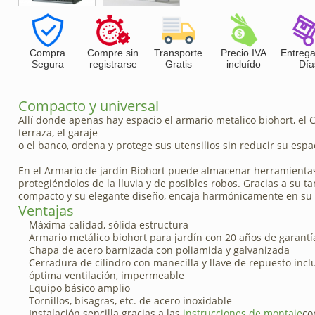
Compra
Compre sin
Transporte
Precio IVA
Entrega
Segura
registrarse
Gratis
incluído
Día
Compacto y universal
Allí donde apenas hay espacio el armario metalico biohort, el C
terraza, el garaje
o el banco, ordena y protege sus utensilios sin reducir su espac
En el Armario de jardín Biohort puede almacenar herramientas 
protegiéndolos de la lluvia y de posibles robos. Gracias a su 
compacto y su elegante diseño, encaja harmónicamente en su 
Ventajas
Máxima calidad, sólida estructura
Armario metálico biohort para jardín con 20 años de garantí
Chapa de acero barnizada con poliamida y galvanizada
Cerradura de cilindro con manecilla y llave de repuesto incl
óptima ventilación, impermeable
Equipo básico amplio
Tornillos, bisagras, etc. de acero inoxidable
Instalación sencilla gracias a las
instrucciones de montaje
co