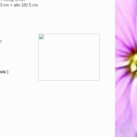
 83 cm × alto 182.5 cm
de
ada )