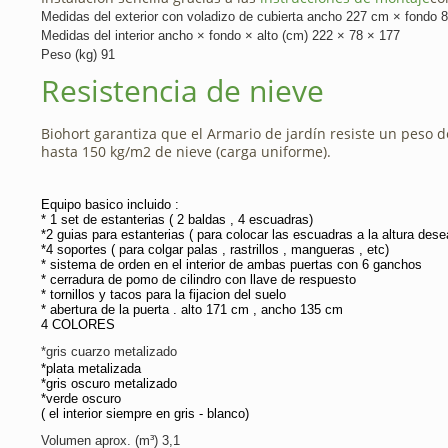
Medidas del exterior con voladizo de cubierta ancho 227 cm × fondo
Medidas del interior ancho × fondo × alto (cm) 222 × 78 × 177
Peso (kg) 91
Resistencia de nieve
Biohort garantiza que el Armario de jardín resiste un peso 
hasta 150 kg/m2 de nieve (carga uniforme).
Equipo basico incluido :
* 1 set de estanterias ( 2 baldas , 4 escuadras)
*2 guias para estanterias ( para colocar las escuadras a la altura dese
*4 soportes ( para colgar palas , rastrillos , mangueras , etc)
* sistema de orden en el interior de ambas puertas con 6 ganchos
* cerradura de pomo de cilindro con llave de respuesto
* tornillos y tacos para la fijacion del suelo
* abertura de la puerta . alto 171 cm , ancho 135 cm
4 COLORES
*gris cuarzo metalizado
*plata metalizada
*gris oscuro metalizado
*verde oscuro
( el interior siempre en gris - blanco)
Volumen aprox. (m³) 3,1