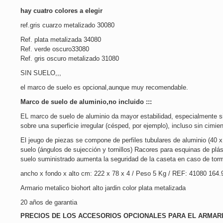
hay cuatro colores a elegir
ref.gris cuarzo metalizado 30080
Ref. plata metalizada 34080
Ref. verde oscuro33080
Ref. gris oscuro metalizado 31080
SIN SUELO,,,
el marco
de suelo es opcional,aunque muy recomendable.
Marco de suelo de aluminio,no incluido :::
EL marco de suelo de aluminio da mayor estabilidad, especialmente si 
sobre una superficie irregular (césped, por ejemplo), incluso sin cimie
El jeugo de piezas se compone de perfiles tubulares de aluminio (40 
suelo (ángulos de sujección y tornillos) Racores para esquinas de plást
suelo suministrado aumenta la seguridad de la caseta en caso de tor
ancho x fondo x alto cm: 222 x 78 x 4 / Peso 5 Kg / REF: 41080 164.
Armario metalico biohort alto jardin color plata metalizada
20 años de garantia
PRECIOS DE LOS ACCESORIOS OPCIONALES PARA EL ARMARI