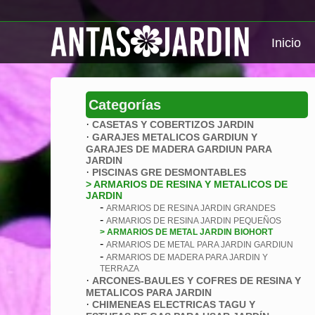
Inicio
Categorías
·
CASETAS Y COBERTIZOS JARDIN
·
GARAJES METALICOS GARDIUN Y
GARAJES DE MADERA GARDIUN PARA
JARDIN
·
PISCINAS GRE DESMONTABLES
> ARMARIOS DE RESINA Y METALICOS DE
JARDIN
-
ARMARIOS DE RESINA JARDIN GRANDES
-
ARMARIOS DE RESINA JARDIN PEQUEÑOS
> ARMARIOS DE METAL JARDIN BIOHORT
-
ARMARIOS DE METAL PARA JARDIN GARDIUN
-
ARMARIOS DE MADERA PARA JARDIN Y
TERRAZA
·
ARCONES-BAULES Y COFRES DE RESINA Y
METALICOS PARA JARDIN
·
CHIMENEAS ELECTRICAS TAGU Y