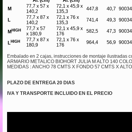
Al. (cm)
Al. (cm)
77,7 x 57 x
72,1 x 45,9 x
M
447,8
40,7
9003
140,2
135,3
77,7 x 87 x
72,1 x 76 x
L
741,4
49,3
9003
140,2
135,3
77,7 x 57
72,1 x 45,9 x
HIGH
582,5
47,3
9003
M
x 180,9
176
77,7 x 87 x
72,1 x 76 x
HIGH
964,4
56,9
9003
L
180,9
176
Embalado en 2 cajas, instrucciones de montaje ilustradas co
ARMARIO METALICO BIOHORT JULIA M ALTO 140 CO
MEDIDAS : ANCHO 78 CMTS X FONDO 57 CMTS X ALTO
PLAZO DE ENTREGA 20 DIAS
IVA Y TRANSPORTE INCLUIDO EN EL PRECIO