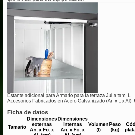
Estante adicional para Armario para la terraza Julia tam. L
Accesorios Fabricados en Acero Galvanizado (An x L x Al): 
Ficha de datos
Dimensiones
Dimensiones
externas
internas
Volumen
Peso
Cód
Tamaño
An. x Fo. x
An. x Fo. x
(l)
(kg)
plat