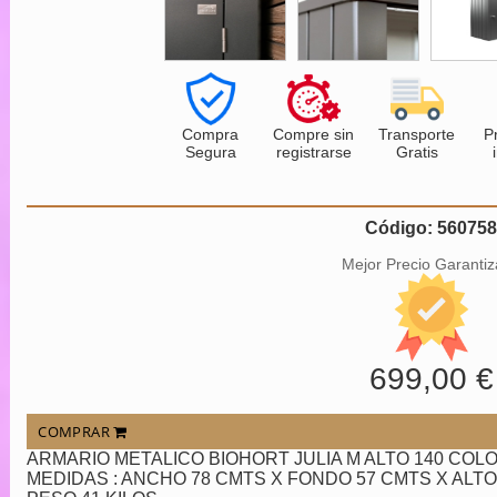
Compra
Compre sin
Transporte
P
Segura
registrarse
Gratis
Código: 56075
Mejor Precio Garanti
699,00 €
COMPRAR
ARMARIO METALICO BIOHORT JULIA M ALTO 140 CO
MEDIDAS : ANCHO 78 CMTS X FONDO 57 CMTS X ALTO