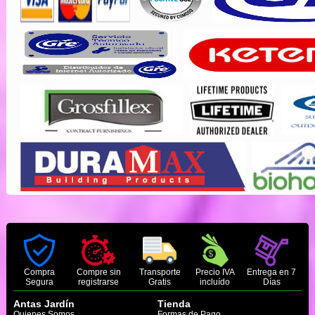
Compra
Compre sin
Transporte
Precio IVA
Entrega en 7
Segura
registrarse
Gratis
incluído
Días
Antas Jardín
Tienda
Quienes Somos
Formas de Pago