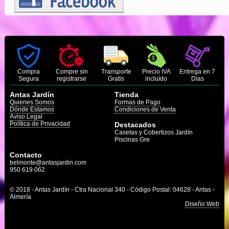
Compra
Compre sin
Transporte
Precio IVA
Entrega en 7
Segura
registrarse
Gratis
incluído
Días
Antas Jardín
Tienda
Quienes Somos
Formas de Pago
Dónde Estamos
Condiciones de Venta
Aviso Legal
Política de Privacidad
Destacados
Casetas y Cobertizos Jardín
Piscinas Gre
Contacto
belmonte@antasjardin.com
950 619 062
© 2018 - Antas Jardín - Ctra Nacional 340 - Código Postal: 04628 - Antas -
Almería
Diseño Web