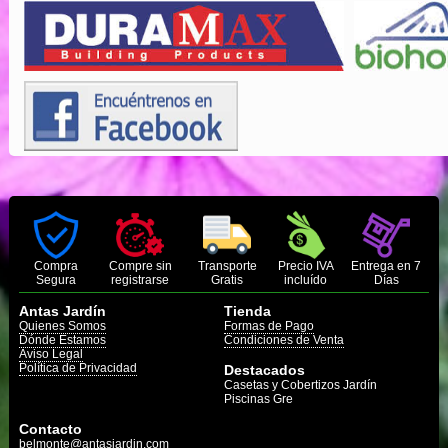
Compra
Compre sin
Transporte
Precio IVA
Entrega en 7
Segura
registrarse
Gratis
incluído
Días
Antas Jardín
Tienda
Quienes Somos
Formas de Pago
Dónde Estamos
Condiciones de Venta
Aviso Legal
Política de Privacidad
Destacados
Casetas y Cobertizos Jardín
Piscinas Gre
Contacto
belmonte@antasjardin.com