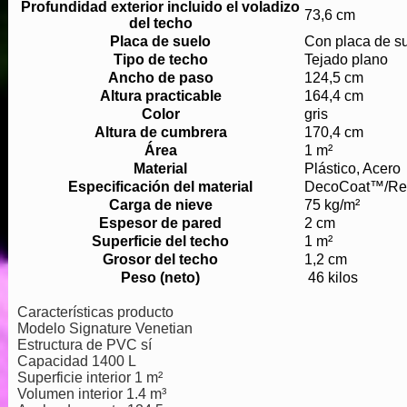
Profundidad exterior incluido el voladizo
73,6 cm
del techo
Placa de suelo
Con placa de s
Tipo de techo
Tejado plano
Ancho de paso
124,5 cm
Altura practicable
164,4 cm
Color
gris
Altura de cumbrera
170,4 cm
Área
1 m²
Material
Plástico, Acero
Especificación del material
DecoCoat™/Re
Carga de nieve
75 kg/m²
Espesor de pared
2 cm
Superficie del techo
1 m²
Grosor del techo
1,2 cm
Peso (neto)
46 kilos
Características producto
Modelo Signature Venetian
Estructura de PVC sí
Capacidad 1400 L
Superficie interior 1 m²
Volumen interior 1.4 m³