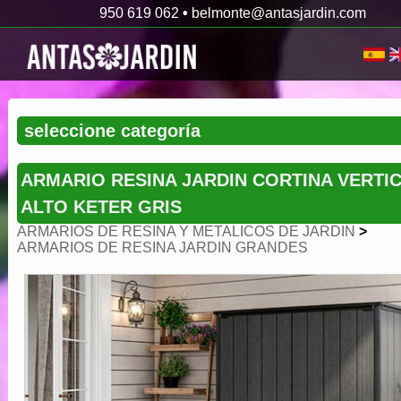
950 619 062
•
belmonte@antasjardin.com
ARMARIO RESINA JARDIN CORTINA VERTI
ALTO KETER GRIS
ARMARIOS DE RESINA Y METALICOS DE JARDIN
>
ARMARIOS DE RESINA JARDIN GRANDES