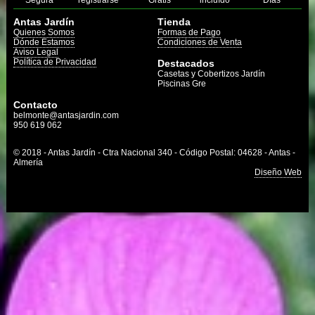
Segura
registrarse
Gratis
incluído
Días
Antas Jardín
Tienda
Quienes Somos
Formas de Pago
Dónde Estamos
Condiciones de Venta
Aviso Legal
Política de Privacidad
Destacados
Casetas y Cobertizos Jardín
Piscinas Gre
Contacto
belmonte@antasjardin.com
950 619 062
© 2018 - Antas Jardín - Ctra Nacional 340 - Código Postal: 04628 - Antas -
Almería
Diseño Web