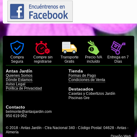
Compra
Compre sin
Transporte
Precio IVA
Entrega en 7
Segura
registrarse
Gratis
incluído
Días
Antas Jardín
Tienda
Quienes Somos
Formas de Pago
Dónde Estamos
Condiciones de Venta
Aviso Legal
Política de Privacidad
Destacados
Casetas y Cobertizos Jardín
Piscinas Gre
Contacto
belmonte@antasjardin.com
950 619 062
© 2018 - Antas Jardín - Ctra Nacional 340 - Código Postal: 04628 - Antas -
Almería
Diseño Web