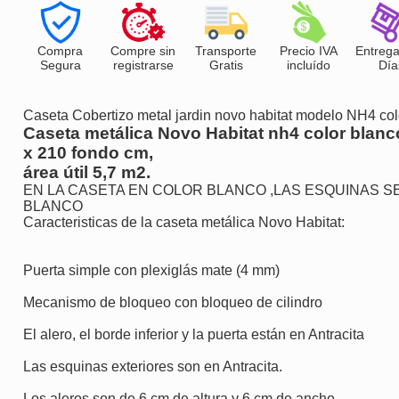
Compra
Compre sin
Transporte
Precio IVA
Entrega
Segura
registrarse
Gratis
incluído
Día
Caseta Cobertizo metal jardin novo habitat modelo NH4 col
Caseta metálica Novo Habitat nh4 color blan
x 210 fondo cm,
área útil 5,7 m2.
EN LA CASETA EN COLOR BLANCO ,LAS ESQUINAS S
BLANCO
Caracteristicas de la caseta metálica Novo Habitat:
Puerta simple con plexiglás mate (4 mm)
Mecanismo de bloqueo con bloqueo de cilindro
El alero, el borde inferior y la puerta están en Antracita
Las esquinas exteriores son en Antracita.
Los aleros son de 6 cm de altura y 6 cm de ancho.