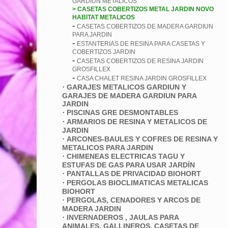
GARDIUN METALICOS
> CASETAS COBERTIZOS METAL JARDIN NOVO
HABITAT METALICOS
-
CASETAS COBERTIZOS DE MADERA GARDIUN
PARA JARDIN
-
ESTANTERIAS DE RESINA PARA CASETAS Y
COBERTIZOS JARDIN
-
CASETAS COBERTIZOS DE RESINA JARDIN
GROSFILLEX
-
CASA CHALET RESINA JARDIN GROSFILLEX
·
GARAJES METALICOS GARDIUN Y
GARAJES DE MADERA GARDIUN PARA
JARDIN
·
PISCINAS GRE DESMONTABLES
·
ARMARIOS DE RESINA Y METALICOS DE
JARDIN
·
ARCONES-BAULES Y COFRES DE RESINA Y
METALICOS PARA JARDIN
·
CHIMENEAS ELECTRICAS TAGU Y
ESTUFAS DE GAS PARA USAR JARDÍN
·
PANTALLAS DE PRIVACIDAD BIOHORT
·
PERGOLAS BIOCLIMATICAS METALICAS
BIOHORT
·
PERGOLAS, CENADORES Y ARCOS DE
MADERA JARDIN
·
INVERNADEROS , JAULAS PARA
ANIMALES, GALLINEROS, CASETAS DE