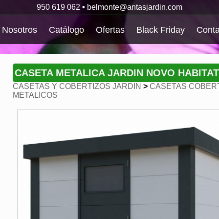
950 619 062
•
belmonte@antasjardin.com
Nosotros
Catálogo
Ofertas
Black Friday
Conta
CASETA METALICA JARDIN NOVO HABITA
CASETAS Y COBERTIZOS JARDIN
>
CASETAS COBERT
METALICOS