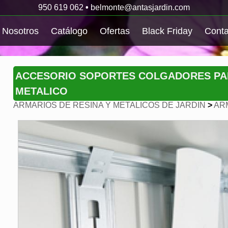
950 619 062
•
belmonte@antasjardin.com
Nosotros
Catálogo
Ofertas
Black Friday
Conta
ACCESORIO SOPORTES COLGADORES PA
METALICO
ARMARIOS DE RESINA Y METALICOS DE JARDIN
>
AR