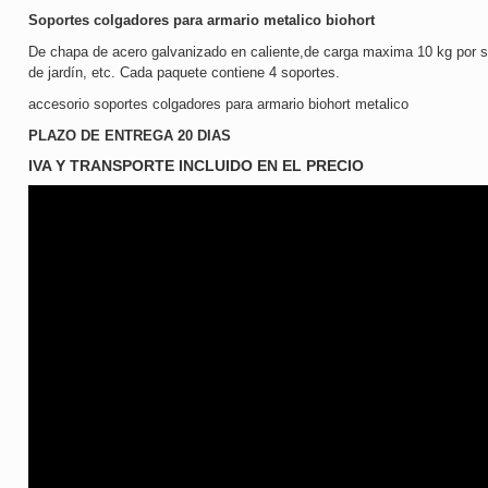
Soportes colgadores para armario metalico biohort
De chapa de acero galvanizado en caliente,de carga maxima 10 kg por so
de jardín, etc. Cada paquete contiene 4 soportes.
accesorio soportes colgadores para armario biohort metalico
PLAZO DE ENTREGA 20 DIAS
IVA Y TRANSPORTE INCLUIDO EN EL PRECIO