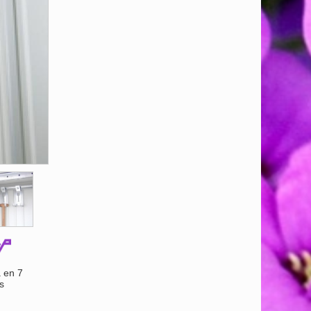
 en 7
s