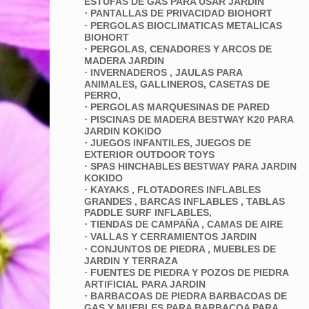
ESTUFAS DE GAS PARA USAR JARDÍN
·
PANTALLAS DE PRIVACIDAD BIOHORT
·
PERGOLAS BIOCLIMATICAS METALICAS
BIOHORT
·
PERGOLAS, CENADORES Y ARCOS DE
MADERA JARDIN
·
INVERNADEROS , JAULAS PARA
ANIMALES, GALLINEROS, CASETAS DE
PERRO,
·
PERGOLAS MARQUESINAS DE PARED
·
PISCINAS DE MADERA BESTWAY K20 PARA
JARDIN KOKIDO
·
JUEGOS INFANTILES, JUEGOS DE
EXTERIOR OUTDOOR TOYS
·
SPAS HINCHABLES BESTWAY PARA JARDIN
KOKIDO
·
KAYAKS , FLOTADORES INFLABLES
GRANDES , BARCAS INFLABLES , TABLAS
PADDLE SURF INFLABLES,
·
TIENDAS DE CAMPAÑA , CAMAS DE AIRE
·
VALLAS Y CERRAMIENTOS JARDIN
·
CONJUNTOS DE PIEDRA , MUEBLES DE
JARDIN Y TERRAZA
·
FUENTES DE PIEDRA Y POZOS DE PIEDRA
ARTIFICIAL PARA JARDIN
·
BARBACOAS DE PIEDRA BARBACOAS DE
GAS Y MUEBLES PARA BARBACOA PARA