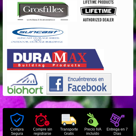
Compra
Compre sin
Transporte
Precio IVA
Entrega en 7
Segura
registrarse
Gratis
incluído
Días