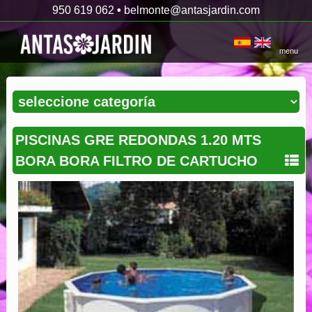
950 619 062
•
belmonte@antasjardin.com
menu
PISCINAS GRE REDONDAS 1.20 MTS
BORA BORA FILTRO DE CARTUCHO