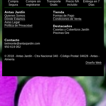
Compra
Compre sin
Transporte
Precio IVA
Entrega en 7
Segura
registrarse
Gratis
incluído
Días
Antas Jardín
Tienda
Quienes Somos
Formas de Pago
Dónde Estamos
Condiciones de Venta
Aviso Legal
Política de Privacidad
Destacados
Casetas y Cobertizos Jardín
Piscinas Gre
Contacto
belmonte@antasjardin.com
950 619 062
© 2018 - Antas Jardín - Ctra Nacional 340 - Código Postal: 04628 - Antas -
Almería
Diseño Web