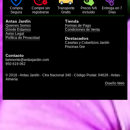
Compra
Compre sin
Transporte
Precio IVA
Entrega en 7
Segura
registrarse
Gratis
incluído
Días
Antas Jardín
Tienda
Quienes Somos
Formas de Pago
Dónde Estamos
Condiciones de Venta
Aviso Legal
Política de Privacidad
Destacados
Casetas y Cobertizos Jardín
Piscinas Gre
Contacto
belmonte@antasjardin.com
950 619 062
© 2018 - Antas Jardín - Ctra Nacional 340 - Código Postal: 04628 - Antas -
Almería
Diseño Web