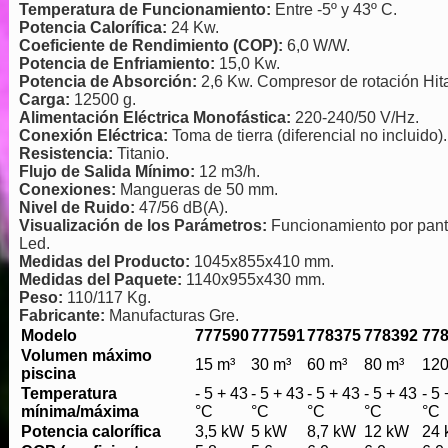
Temperatura de Funcionamiento:
Entre -5º y 43º C.
Potencia Calorífica:
24 Kw.
Coeficiente de Rendimiento (COP):
6,0 W/W.
Potencia de Enfriamiento:
15,0 Kw.
Potencia de Absorción:
2,6 Kw. Compresor de rotación Hita
Carga:
12500 g.
Alimentación Eléctrica Monofástica:
220-240/50 V/Hz.
Conexión Eléctrica:
Toma de tierra (diferencial no incluido).
Resistencia:
Titanio.
Flujo de Salida Mínimo:
12 m3/h.
Conexiones:
Mangueras de 50 mm.
Nivel de Ruido:
47/56 dB(A).
Visualización de los Parámetros:
Funcionamiento por pant
Led.
Medidas del Producto:
1045x855x410 mm.
Medidas del Paquete:
1140x955x430 mm.
Peso:
110/117 Kg.
Fabricante:
Manufacturas Gre.
Modelo
777590
777591
778375
778392
77
Volumen máximo
15 m³
30 m³
60 m³
80 m³
120
piscina
Temperatura
- 5 + 43
- 5 + 43
- 5 + 43
- 5 + 43
- 5
mínima/máxima
°C
°C
°C
°C
°C
Potencia calorífica
3,5 kW
5 kW
8,7 kW
12 kW
24