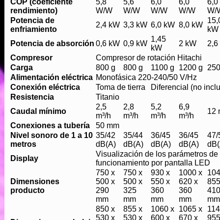
COP (coeficiente
5,8
5,6
6,0
6,0
6,0
rendimiento)
W/W
W/W
W/W
W/W
W/
Potencia de
15,
2,4 kW
3,3 kW
6,0 kW
8,0 kW
enfriamiento
kW
1,45
Potencia de absorción
0,6 kW
0,9 kW
2 kW
2,6
kW
Compresor
Compresor de rotación Hitachi
Carga
800 g
800 g
1100 g
1200 g
250
Alimentación eléctrica
Monofásica 220-240/50 V/Hz
Conexión eléctrica
Toma de tierra
Diferencial (no incl
Resistencia
Titanio
2,5
2,8
5,2
6,9
Caudal mínimo
12 
m³/h
m³/h
m³/h
m³/h
Conexiones a tubería
50 mm
Nivel sonoro de 1 a 10
35/42
35/44
36/45
36/45
47/
metros
dB(A)
dB(A)
dB(A)
dB(A)
dB(
Visualización de los parámetros de
Display
funcionamiento por pantalla LED
750 x
750 x
930 x
1000 x
104
Dimensiones
500 x
500 x
550 x
620 x
855
producto
290
325
360
360
41
mm
mm
mm
mm
mm
850 x
855 x
1060 x
1065 x
114
530 x
530 x
600 x
670 x
955