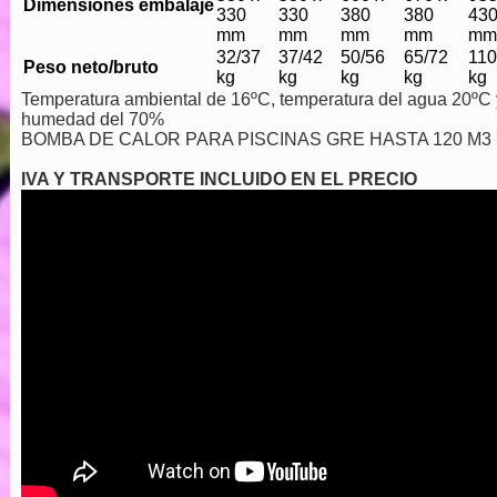
Dimensiones embalaje
330
330
380
380
43
mm
mm
mm
mm
mm
32/37
37/42
50/56
65/72
110
Peso neto/bruto
kg
kg
kg
kg
kg
Temperatura ambiental de 16ºC, temperatura del agua 20ºC 
humedad del 70%
BOMBA DE CALOR PARA PISCINAS GRE HASTA 120 M3
IVA Y TRANSPORTE INCLUIDO EN EL PRECIO