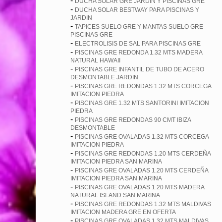
-
DUCHA SOLAR GRE JARDIN Y PISCINAS GRE
-
DUCHA SOLAR BESTWAY PARA PISCINAS Y
JARDIN
-
TAPICES SUELO GRE Y MANTAS SUELO GRE
PISCINAS GRE
-
ELECTROLISIS DE SAL PARA PISCINAS GRE
-
PISCINAS GRE REDONDA 1.32 MTS MADERA
NATURAL HAWAII
-
PISCINAS GRE INFANTIL DE TUBO DE ACERO
DESMONTABLE JARDIN
-
PISCINAS GRE REDONDAS 1.32 MTS CORCEGA
IMITACION PIEDRA
-
PISCINAS GRE 1.32 MTS SANTORINI IMITACION
PIEDRA
-
PISCINAS GRE REDONDAS 90 CMT IBIZA
DESMONTABLE
-
PISCINAS GRE OVALADAS 1.32 MTS CORCEGA
IMITACION PIEDRA
-
PISCINAS GRE REDONDAS 1.20 MTS CERDEÑA
IMITACION PIEDRA SAN MARINA
-
PISCINAS GRE OVALADAS 1.20 MTS CERDEÑA
IMITACION PIEDRA SAN MARINA
-
PISCINAS GRE OVALADAS 1.20 MTS MADERA
NATURAL ISLAND SAN MARINA
-
PISCINAS GRE REDONDAS 1.32 MTS MALDIVAS
IMITACION MADERA GRE EN OFERTA
-
PISCINAS GRE OVALADAS 1.32 MTS MALDIVAS