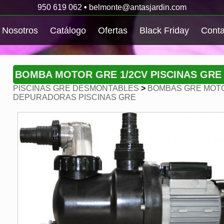
950 619 062
•
belmonte@antasjardin.com
Nosotros
Catálogo
Ofertas
Black Friday
Conta
BOMBA MOTOR GRE 1/2CV PISCINAS GRE
PISCINAS GRE DESMONTABLES
>
BOMBAS GRE MOTO
DEPURADORAS PISCINAS GRE