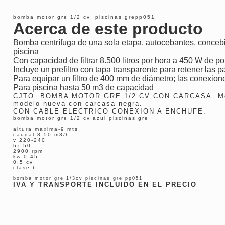
bomba motor gre 1/2 cv piscinas grepp051
Acerca de este producto
Bomba centrífuga de una sola etapa, autocebantes, concebi
piscina
Con capacidad de filtrar 8.500 litros por hora a 450 W de po
Incluye un prefiltro con tapa transparente para retener las p
Para equipar un filtro de 400 mm de diámetro; las conexi
Para piscina hasta 50 m3 de capacidad
CJTO. BOMBA MOTOR GRE 1/2 CV CON CARCASA. Mot
modelo nueva con carcasa negra.
CON CABLE ELECTRICO CONEXION A ENCHUFE.
bomba motor gre 1/2 cv azul piscinas gre
altura maxima-9 mts
caudal-8.50 m3/h
v 220-240
hz 50
2900 rpm
kw 0.45
0.5 cv
clase b
bomba motor gre 1/3cv piscinas gre pp051
IVA Y TRANSPORTE INCLUIDO EN EL PRECIO