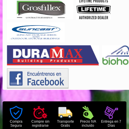
Compra
Compre sin
Transporte
Precio IVA
Entrega en 7
Segura
registrarse
Gratis
incluído
Días