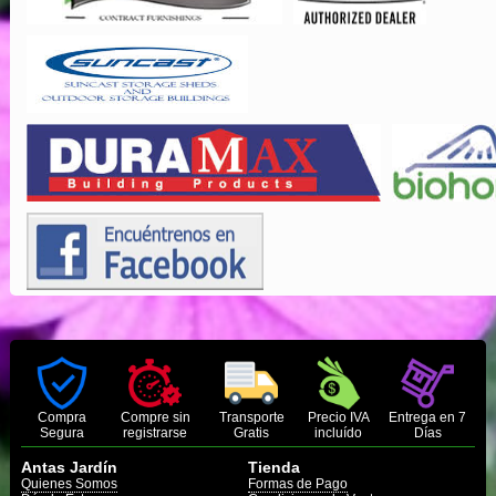
Compra
Compre sin
Transporte
Precio IVA
Entrega en 7
Segura
registrarse
Gratis
incluído
Días
Antas Jardín
Tienda
Quienes Somos
Formas de Pago