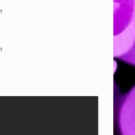
CT
CT