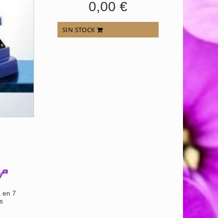
0,00 €
SIN STOCK
 en 7
s