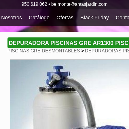
950 619 062
•
belmonte@antasjardin.com
Nosotros
Catálogo
Ofertas
Black Friday
Conta
DEPURADORA PISCINAS GRE AR1300 PISC
PISCINAS GRE DESMONTABLES
>
DEPURADORAS PIS