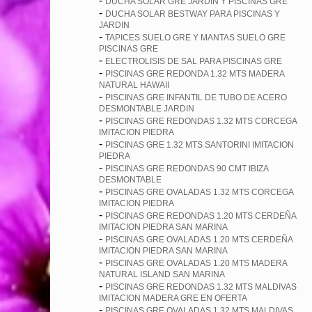
-
DUCHA SOLAR GRE JARDIN Y PISCINAS GRE
-
DUCHA SOLAR BESTWAY PARA PISCINAS Y
JARDIN
-
TAPICES SUELO GRE Y MANTAS SUELO GRE
PISCINAS GRE
-
ELECTROLISIS DE SAL PARA PISCINAS GRE
-
PISCINAS GRE REDONDA 1.32 MTS MADERA
NATURAL HAWAII
-
PISCINAS GRE INFANTIL DE TUBO DE ACERO
DESMONTABLE JARDIN
-
PISCINAS GRE REDONDAS 1.32 MTS CORCEGA
IMITACION PIEDRA
-
PISCINAS GRE 1.32 MTS SANTORINI IMITACION
PIEDRA
-
PISCINAS GRE REDONDAS 90 CMT IBIZA
DESMONTABLE
-
PISCINAS GRE OVALADAS 1.32 MTS CORCEGA
IMITACION PIEDRA
-
PISCINAS GRE REDONDAS 1.20 MTS CERDEÑA
IMITACION PIEDRA SAN MARINA
-
PISCINAS GRE OVALADAS 1.20 MTS CERDEÑA
IMITACION PIEDRA SAN MARINA
-
PISCINAS GRE OVALADAS 1.20 MTS MADERA
NATURAL ISLAND SAN MARINA
-
PISCINAS GRE REDONDAS 1.32 MTS MALDIVAS
IMITACION MADERA GRE EN OFERTA
-
PISCINAS GRE OVALADAS 1.32 MTS MALDIVAS