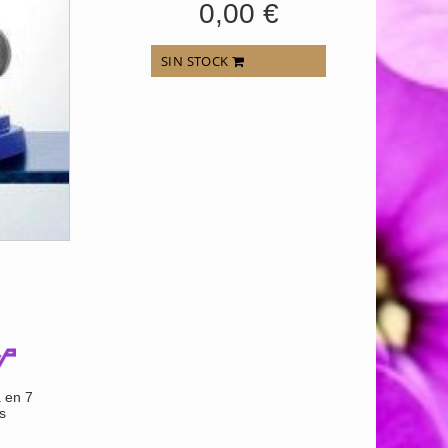
0,00 €
SIN STOCK
 en 7
s