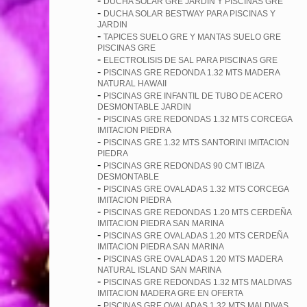
-
DUCHA SOLAR GRE JARDIN Y PISCINAS GRE
-
DUCHA SOLAR BESTWAY PARA PISCINAS Y
JARDIN
-
TAPICES SUELO GRE Y MANTAS SUELO GRE
PISCINAS GRE
-
ELECTROLISIS DE SAL PARA PISCINAS GRE
-
PISCINAS GRE REDONDA 1.32 MTS MADERA
NATURAL HAWAII
-
PISCINAS GRE INFANTIL DE TUBO DE ACERO
DESMONTABLE JARDIN
-
PISCINAS GRE REDONDAS 1.32 MTS CORCEGA
IMITACION PIEDRA
-
PISCINAS GRE 1.32 MTS SANTORINI IMITACION
PIEDRA
-
PISCINAS GRE REDONDAS 90 CMT IBIZA
DESMONTABLE
-
PISCINAS GRE OVALADAS 1.32 MTS CORCEGA
IMITACION PIEDRA
-
PISCINAS GRE REDONDAS 1.20 MTS CERDEÑA
IMITACION PIEDRA SAN MARINA
-
PISCINAS GRE OVALADAS 1.20 MTS CERDEÑA
IMITACION PIEDRA SAN MARINA
-
PISCINAS GRE OVALADAS 1.20 MTS MADERA
NATURAL ISLAND SAN MARINA
-
PISCINAS GRE REDONDAS 1.32 MTS MALDIVAS
IMITACION MADERA GRE EN OFERTA
-
PISCINAS GRE OVALADAS 1.32 MTS MALDIVAS