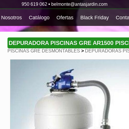
950 619 062
•
belmonte@antasjardin.com
Nosotros
Catálogo
Ofertas
Black Friday
Conta
DEPURADORA PISCINAS GRE AR1500 PISC
PISCINAS GRE DESMONTABLES
>
DEPURADORAS PIS