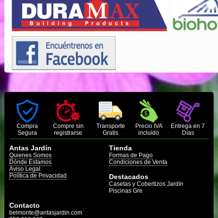
Compra
Compre sin
Transporte
Precio IVA
Entrega en 7
Segura
registrarse
Gratis
incluído
Días
Antas Jardín
Tienda
Quienes Somos
Formas de Pago
Dónde Estamos
Condiciones de Venta
Aviso Legal
Política de Privacidad
Destacados
Casetas y Cobertizos Jardín
Piscinas Gre
Contacto
belmonte@antasjardin.com