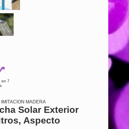
 en 7
s
 IMITACION MADERA
a Solar Exterior
itros, Aspecto