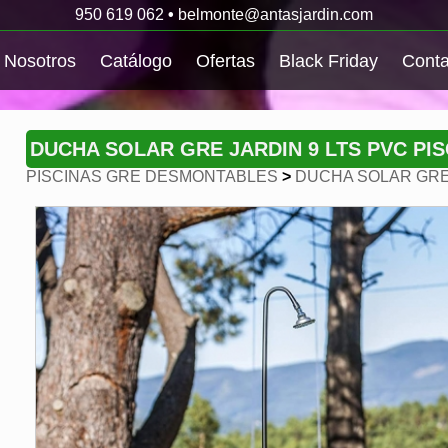
950 619 062
•
belmonte@antasjardin.com
Nosotros
Catálogo
Ofertas
Black Friday
Conta
DUCHA SOLAR GRE JARDIN 9 LTS PVC PI
PISCINAS GRE DESMONTABLES
>
DUCHA SOLAR GRE 