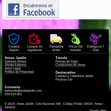
Compra
Compre sin
Transporte
Precio IVA
Entrega en 7
Segura
registrarse
Gratis
incluído
Días
Antas Jardín
Tienda
Quienes Somos
Formas de Pago
Dónde Estamos
Condiciones de Venta
Aviso Legal
Política de Privacidad
Destacados
Casetas y Cobertizos Jardín
Piscinas Gre
Contacto
belmonte@antasjardin.com
950 619 062
© 2018 - Antas Jardín - Ctra Nacional 340 - Código Postal: 04628 - Antas -
Almería
Diseño Web