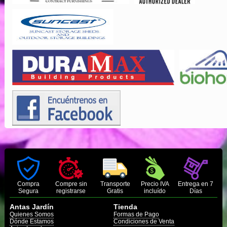
Compra
Compre sin
Transporte
Precio IVA
Entrega en 7
Segura
registrarse
Gratis
incluído
Días
Antas Jardín
Tienda
Quienes Somos
Formas de Pago
Dónde Estamos
Condiciones de Venta