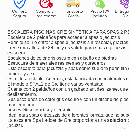
Compra
Compre sin
Transporte
Precio IVA
Entrega
Segura
registrarse
Gratis
incluído
Día
ESCALERA PISCINAS GRE SINTETICA PARA SPAS 2 
Escalera de 2 peldaños para acceder a spas o jacuzzis
Permite salir o entrar a spas o jacuzzis sin resbalar, gracia
Tiene una altura de 34 cm y es válido para spas o jacuzzis so
escalera
Escalones de color gris oscuro con diseño de piedras
Estructura de materiales resistentes y duraderos
Esta escalera para jacuzzis y spas sobre suelo te permitirá 
firmeza y a su
estructura estable. Además, está fabricada con materiales 
El modelo SPAL2 de Gre tiene varias ventajas:
Cuenta con 2 peldaños con un grabado antideslizante, que 
deslizamiento.
Sus escalones de color gris oscuro y con un diseño de pied
manteniendo
una estética sencilla y elegante.
Ideal para spas o jacuzzis de diferentes formas, que no supe
La escalera Spa Ladder de Gre proporciona una
solución 
jacuzzi.