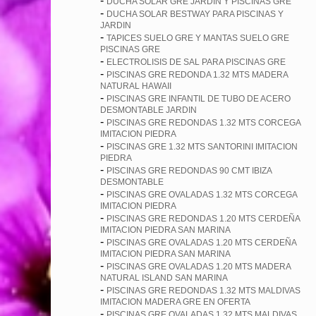
-
DUCHA SOLAR GRE JARDIN Y PISCINAS GRE
-
DUCHA SOLAR BESTWAY PARA PISCINAS Y
JARDIN
-
TAPICES SUELO GRE Y MANTAS SUELO GRE
PISCINAS GRE
-
ELECTROLISIS DE SAL PARA PISCINAS GRE
-
PISCINAS GRE REDONDA 1.32 MTS MADERA
NATURAL HAWAII
-
PISCINAS GRE INFANTIL DE TUBO DE ACERO
DESMONTABLE JARDIN
-
PISCINAS GRE REDONDAS 1.32 MTS CORCEGA
IMITACION PIEDRA
-
PISCINAS GRE 1.32 MTS SANTORINI IMITACION
PIEDRA
-
PISCINAS GRE REDONDAS 90 CMT IBIZA
DESMONTABLE
-
PISCINAS GRE OVALADAS 1.32 MTS CORCEGA
IMITACION PIEDRA
-
PISCINAS GRE REDONDAS 1.20 MTS CERDEÑA
IMITACION PIEDRA SAN MARINA
-
PISCINAS GRE OVALADAS 1.20 MTS CERDEÑA
IMITACION PIEDRA SAN MARINA
-
PISCINAS GRE OVALADAS 1.20 MTS MADERA
NATURAL ISLAND SAN MARINA
-
PISCINAS GRE REDONDAS 1.32 MTS MALDIVAS
IMITACION MADERA GRE EN OFERTA
-
PISCINAS GRE OVALADAS 1.32 MTS MALDIVAS