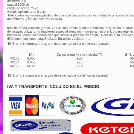
diametro 500
caudal 9000 l/h
carga de arena 75 kg
valvula selectora de 6 vias
Fabricados en material plástico de una sola pieza sin uniones mediante proceso de sop
manómetro. Válvula selectora incluida.
filtro de arena piscinas gre 40174 Las impurezas quedan retenidas en la arena de silex (f
de instalar, utilizar y no requieren especial atención. Incorporan un prefiltro para reten
bomba así como un manómetro que indica la presión del caudal. Gracias a su válvula se
diferentes funciones: autolimpiado, filtración, vaciado…....
El filtro no incorpora arena, que debe ser adquirida de forma separada
L/h
Carga arena kg (no incluida) (*)
Ø filt
40173
6.000
±50
40
40174
9.000
±75
50
40175
14.000
±100
60
El filtro no incorpora arena, que debe ser adquirida de forma separad
IVA Y TRANSPORTE INCLUIDO EN EL PRECIO