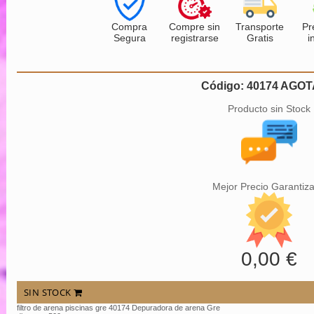
Compra
Compre sin
Transporte
Pr
Segura
registrarse
Gratis
i
Código: 40174 AGO
Producto sin Stock
Mejor Precio Garantiz
0,00 €
SIN STOCK
filtro de arena piscinas gre 40174 Depuradora de arena Gre