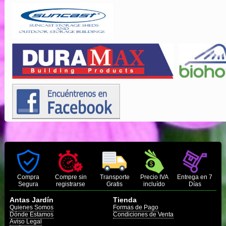
Compra
Compre sin
Transporte
Precio IVA
Entrega en 7
Segura
registrarse
Gratis
incluído
Días
Antas Jardín
Tienda
Quienes Somos
Formas de Pago
Dónde Estamos
Condiciones de Venta
Aviso Legal