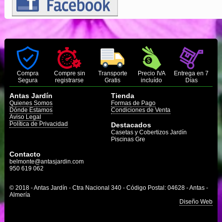
Compra
Compre sin
Transporte
Precio IVA
Entrega en 7
Segura
registrarse
Gratis
incluído
Días
Antas Jardín
Tienda
Quienes Somos
Formas de Pago
Dónde Estamos
Condiciones de Venta
Aviso Legal
Política de Privacidad
Destacados
Casetas y Cobertizos Jardín
Piscinas Gre
Contacto
belmonte@antasjardin.com
950 619 062
© 2018 - Antas Jardín - Ctra Nacional 340 - Código Postal: 04628 - Antas -
Almería
Diseño Web