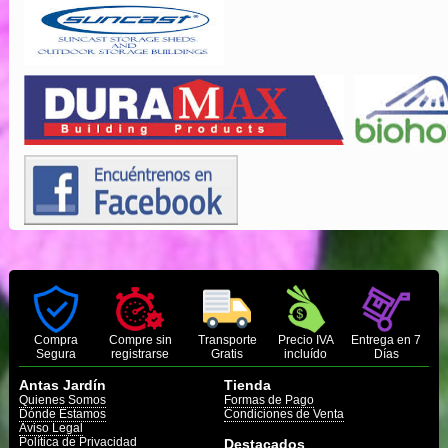
Compra
Compre sin
Transporte
Precio IVA
Entrega en 7
Segura
registrarse
Gratis
incluído
Días
Antas Jardín
Tienda
Quienes Somos
Formas de Pago
Dónde Estamos
Condiciones de Venta
Aviso Legal
Política de Privacidad
Destacados