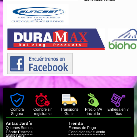
Compra
Compre sin
Transporte
Precio IVA
Entrega en 7
Segura
registrarse
Gratis
incluído
Días
Antas Jardín
Tienda
Quienes Somos
Formas de Pago
Dónde Estamos
Condiciones de Venta
Aviso Legal