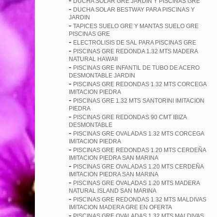
-
DUCHA SOLAR GRE JARDIN Y PISCINAS GRE
-
DUCHA SOLAR BESTWAY PARA PISCINAS Y
JARDIN
-
TAPICES SUELO GRE Y MANTAS SUELO GRE
PISCINAS GRE
-
ELECTROLISIS DE SAL PARA PISCINAS GRE
-
PISCINAS GRE REDONDA 1.32 MTS MADERA
NATURAL HAWAII
-
PISCINAS GRE INFANTIL DE TUBO DE ACERO
DESMONTABLE JARDIN
-
PISCINAS GRE REDONDAS 1.32 MTS CORCEGA
IMITACION PIEDRA
-
PISCINAS GRE 1.32 MTS SANTORINI IMITACION
PIEDRA
-
PISCINAS GRE REDONDAS 90 CMT IBIZA
DESMONTABLE
-
PISCINAS GRE OVALADAS 1.32 MTS CORCEGA
IMITACION PIEDRA
-
PISCINAS GRE REDONDAS 1.20 MTS CERDEÑA
IMITACION PIEDRA SAN MARINA
-
PISCINAS GRE OVALADAS 1.20 MTS CERDEÑA
IMITACION PIEDRA SAN MARINA
-
PISCINAS GRE OVALADAS 1.20 MTS MADERA
NATURAL ISLAND SAN MARINA
-
PISCINAS GRE REDONDAS 1.32 MTS MALDIVAS
IMITACION MADERA GRE EN OFERTA
-
PISCINAS GRE OVALADAS 1.32 MTS MALDIVAS