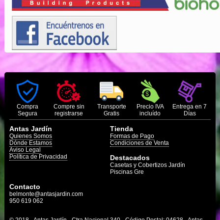
Compra
Compre sin
Transporte
Precio IVA
Entrega en 7
Segura
registrarse
Gratis
incluído
Días
Antas Jardín
Tienda
Quienes Somos
Formas de Pago
Dónde Estamos
Condiciones de Venta
Aviso Legal
Política de Privacidad
Destacados
Casetas y Cobertizos Jardín
Piscinas Gre
Contacto
belmonte@antasjardin.com
950 619 062