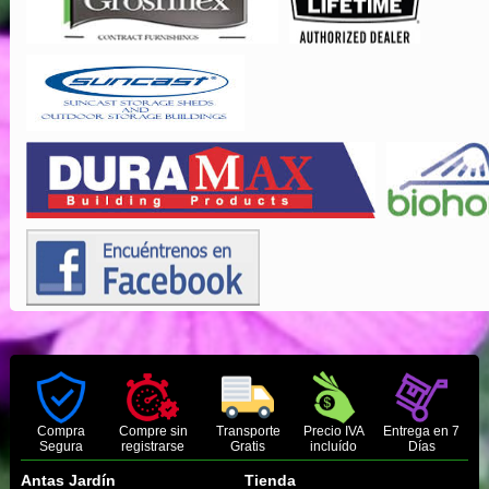
Compra
Compre sin
Transporte
Precio IVA
Entrega en 7
Segura
registrarse
Gratis
incluído
Días
Antas Jardín
Tienda