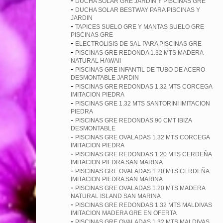
-
DUCHA SOLAR GRE JARDIN Y PISCINAS GRE
-
DUCHA SOLAR BESTWAY PARA PISCINAS Y
JARDIN
-
TAPICES SUELO GRE Y MANTAS SUELO GRE
PISCINAS GRE
-
ELECTROLISIS DE SAL PARA PISCINAS GRE
-
PISCINAS GRE REDONDA 1.32 MTS MADERA
NATURAL HAWAII
-
PISCINAS GRE INFANTIL DE TUBO DE ACERO
DESMONTABLE JARDIN
-
PISCINAS GRE REDONDAS 1.32 MTS CORCEGA
IMITACION PIEDRA
-
PISCINAS GRE 1.32 MTS SANTORINI IMITACION
PIEDRA
-
PISCINAS GRE REDONDAS 90 CMT IBIZA
DESMONTABLE
-
PISCINAS GRE OVALADAS 1.32 MTS CORCEGA
IMITACION PIEDRA
-
PISCINAS GRE REDONDAS 1.20 MTS CERDEÑA
IMITACION PIEDRA SAN MARINA
-
PISCINAS GRE OVALADAS 1.20 MTS CERDEÑA
IMITACION PIEDRA SAN MARINA
-
PISCINAS GRE OVALADAS 1.20 MTS MADERA
NATURAL ISLAND SAN MARINA
-
PISCINAS GRE REDONDAS 1.32 MTS MALDIVAS
IMITACION MADERA GRE EN OFERTA
-
PISCINAS GRE OVALADAS 1.32 MTS MALDIVAS