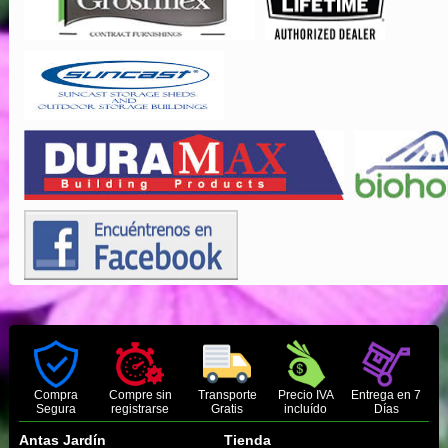
Compra
Compre sin
Transporte
Precio IVA
Entrega en 7
Segura
registrarse
Gratis
incluído
Días
Antas Jardín
Tienda