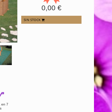
0,00 €
SIN STOCK
 en 7
s