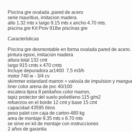
Piscina gre ovalada ,pared de acero
serie mauritius, imitacion madera
alto 1.32 mts x largo 9.15 mts x ancho 4.70 mts.
piscina gre Kit Prov 918w piscinas gre
Características
Piscina gre desmontable en forma ovalada pared de acero.
pintura epoxi, imitacion madera
altura total 132 cmt
largo 915 cmts x 470 cmts
Incluye depuradora ar1400 7,5 m3/h
motor 740 w - 3/4 cv
skimmer estandard marron + valvula de impulsion y mang
liner color arena de pvc 40/100
escalera tijera 8 peldaños color marron,
tapiz protector del suelo polietileno 115 g/m2
refuerzos en el borde 12 cmt y base 15 cmt
capacidad 43595 litros
peso palet con caja de carton-480 kg
area de montaje 9.35 mts x 6.70 mts
se sirve en kit de montaje con instrucciones
2 años de garantia