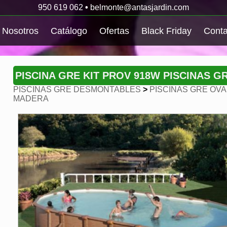
950 619 062
•
belmonte@antasjardin.com
Nosotros
Catálogo
Ofertas
Black Friday
Conta
PISCINA GRE KIT PROV 918W PISCINAS G
PISCINAS GRE DESMONTABLES
>
PISCINAS GRE OVA
MADERA