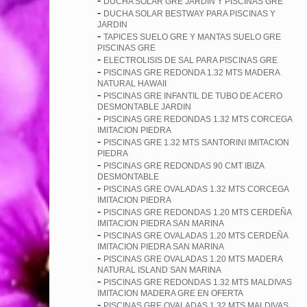
-
DUCHA SOLAR GRE JARDIN Y PISCINAS GRE
-
DUCHA SOLAR BESTWAY PARA PISCINAS Y
JARDIN
-
TAPICES SUELO GRE Y MANTAS SUELO GRE
PISCINAS GRE
-
ELECTROLISIS DE SAL PARA PISCINAS GRE
-
PISCINAS GRE REDONDA 1.32 MTS MADERA
NATURAL HAWAII
-
PISCINAS GRE INFANTIL DE TUBO DE ACERO
DESMONTABLE JARDIN
-
PISCINAS GRE REDONDAS 1.32 MTS CORCEGA
IMITACION PIEDRA
-
PISCINAS GRE 1.32 MTS SANTORINI IMITACION
PIEDRA
-
PISCINAS GRE REDONDAS 90 CMT IBIZA
DESMONTABLE
-
PISCINAS GRE OVALADAS 1.32 MTS CORCEGA
IMITACION PIEDRA
-
PISCINAS GRE REDONDAS 1.20 MTS CERDEÑA
IMITACION PIEDRA SAN MARINA
-
PISCINAS GRE OVALADAS 1.20 MTS CERDEÑA
IMITACION PIEDRA SAN MARINA
-
PISCINAS GRE OVALADAS 1.20 MTS MADERA
NATURAL ISLAND SAN MARINA
-
PISCINAS GRE REDONDAS 1.32 MTS MALDIVAS
IMITACION MADERA GRE EN OFERTA
-
PISCINAS GRE OVALADAS 1.32 MTS MALDIVAS