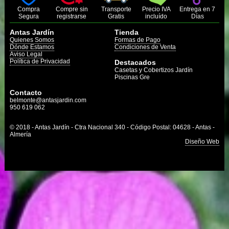
Compra
Compre sin
Transporte
Precio IVA
Entrega en 7
Segura
registrarse
Gratis
incluído
Días
Antas Jardín
Tienda
Quienes Somos
Formas de Pago
Dónde Estamos
Condiciones de Venta
Aviso Legal
Política de Privacidad
Destacados
Casetas y Cobertizos Jardín
Piscinas Gre
Contacto
belmonte@antasjardin.com
950 619 062
© 2018 - Antas Jardín - Ctra Nacional 340 - Código Postal: 04628 - Antas -
Almería
Diseño Web