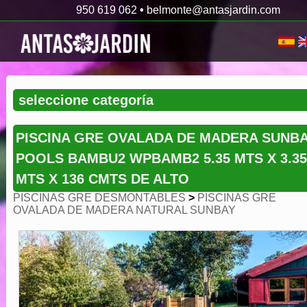
950 619 062
•
belmonte@antasjardin.com
PISCINA GRE OVALADA DE MADERA SUNB
POOLS BAMBU2 WPBAMB2 5.35 MTS X 3.35
MTS X 136 CMTS DE ALTO
PISCINAS GRE DESMONTABLES
>
PISCINAS GRE
OVALADA DE MADERA NATURAL SUNBAY