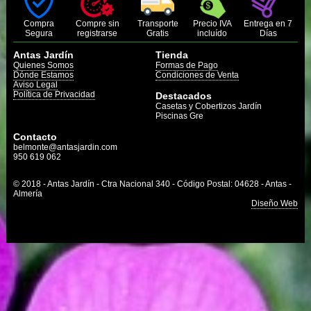
Compra
Compre sin
Transporte
Precio IVA
Entrega en 7
Segura
registrarse
Gratis
incluído
Días
Antas Jardín
Tienda
Quienes Somos
Formas de Pago
Dónde Estamos
Condiciones de Venta
Aviso Legal
Política de Privacidad
Destacados
Casetas y Cobertizos Jardín
Piscinas Gre
Contacto
belmonte@antasjardin.com
950 619 062
© 2018 - Antas Jardín - Ctra Nacional 340 - Código Postal: 04628 - Antas -
Almería
Diseño Web