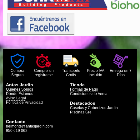
Compra
Compre sin
Transporte
Precio IVA
Entrega en 7
Segura
registrarse
Gratis
incluído
Días
Antas Jardín
Tienda
Quienes Somos
Formas de Pago
Dónde Estamos
Condiciones de Venta
Aviso Legal
Política de Privacidad
Destacados
Casetas y Cobertizos Jardín
Piscinas Gre
Contacto
belmonte@antasjardin.com
950 619 062