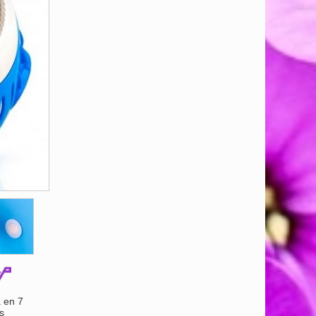
 en 7
s