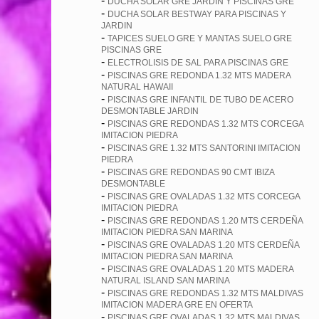
-
DUCHA SOLAR GRE JARDIN Y PISCINAS GRE
-
DUCHA SOLAR BESTWAY PARA PISCINAS Y
JARDIN
-
TAPICES SUELO GRE Y MANTAS SUELO GRE
PISCINAS GRE
-
ELECTROLISIS DE SAL PARA PISCINAS GRE
-
PISCINAS GRE REDONDA 1.32 MTS MADERA
NATURAL HAWAII
-
PISCINAS GRE INFANTIL DE TUBO DE ACERO
DESMONTABLE JARDIN
-
PISCINAS GRE REDONDAS 1.32 MTS CORCEGA
IMITACION PIEDRA
-
PISCINAS GRE 1.32 MTS SANTORINI IMITACION
PIEDRA
-
PISCINAS GRE REDONDAS 90 CMT IBIZA
DESMONTABLE
-
PISCINAS GRE OVALADAS 1.32 MTS CORCEGA
IMITACION PIEDRA
-
PISCINAS GRE REDONDAS 1.20 MTS CERDEÑA
IMITACION PIEDRA SAN MARINA
-
PISCINAS GRE OVALADAS 1.20 MTS CERDEÑA
IMITACION PIEDRA SAN MARINA
-
PISCINAS GRE OVALADAS 1.20 MTS MADERA
NATURAL ISLAND SAN MARINA
-
PISCINAS GRE REDONDAS 1.32 MTS MALDIVAS
IMITACION MADERA GRE EN OFERTA
-
PISCINAS GRE OVALADAS 1.32 MTS MALDIVAS