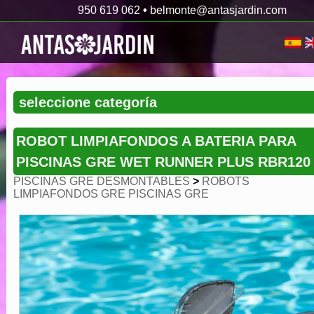
950 619 062
•
belmonte@antasjardin.com
ROBOT LIMPIAFONDOS A BATERIA PARA
PISCINAS GRE WET RUNNER PLUS RBR120
PISCINAS GRE DESMONTABLES
>
ROBOTS
LIMPIAFONDOS GRE PISCINAS GRE