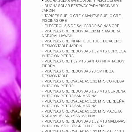
-
DUCHA SOLAR GRE JARDIN Y PISCINAS GRE
-
DUCHA SOLAR BESTWAY PARA PISCINAS Y
JARDIN
-
TAPICES SUELO GRE Y MANTAS SUELO GRE
PISCINAS GRE
-
ELECTROLISIS DE SAL PARA PISCINAS GRE
-
PISCINAS GRE REDONDA 1.32 MTS MADERA
NATURAL HAWAII
-
PISCINAS GRE INFANTIL DE TUBO DE ACERO
DESMONTABLE JARDIN
-
PISCINAS GRE REDONDAS 1.32 MTS CORCEGA
IMITACION PIEDRA
-
PISCINAS GRE 1.32 MTS SANTORINI IMITACION
PIEDRA
-
PISCINAS GRE REDONDAS 90 CMT IBIZA
DESMONTABLE
-
PISCINAS GRE OVALADAS 1.32 MTS CORCEGA
IMITACION PIEDRA
-
PISCINAS GRE REDONDAS 1.20 MTS CERDEÑA
IMITACION PIEDRA SAN MARINA
-
PISCINAS GRE OVALADAS 1.20 MTS CERDEÑA
IMITACION PIEDRA SAN MARINA
-
PISCINAS GRE OVALADAS 1.20 MTS MADERA
NATURAL ISLAND SAN MARINA
-
PISCINAS GRE REDONDAS 1.32 MTS MALDIVAS
IMITACION MADERA GRE EN OFERTA
-
PISCINAS GRE OVALADAS 1.32 MTS MALDIVAS