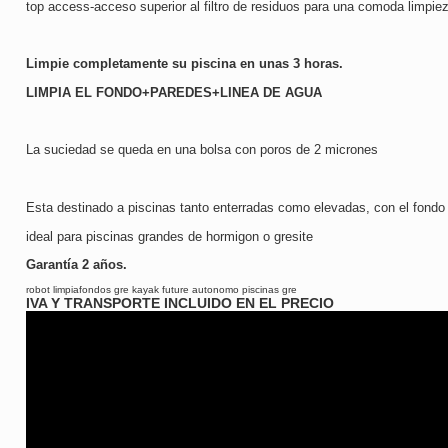
top access-acceso superior al filtro de residuos para una comoda limpie
Limpie completamente su piscina en unas 3 horas.
LIMPIA EL FONDO+PAREDES+LINEA DE AGUA
La suciedad se queda en una bolsa con poros de 2 micrones
Esta destinado a piscinas tanto enterradas como elevadas, con el fondo l
ideal para piscinas grandes de hormigon o gresite
Garantía 2 años.
robot limpiafondos gre kayak future autonomo piscinas gre
IVA Y TRANSPORTE INCLUIDO EN EL PRECIO