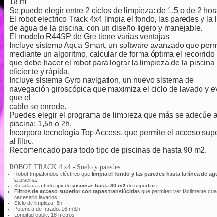
18 m
Se puede elegir entre 2 ciclos de limpieza: de 1,5 o de 2 hor
El robot eléctrico Track 4x4 limpia el fondo, las paredes y la 
de agua de la piscina, con un diseño ligero y manejable.
El modelo R44SP de Gre tiene varias ventajas:
Incluye sistema Aqua Smart, un software avanzado que perm
mediante un algoritmo, calcular de forma óptima el recorrido
que debe hacer el robot para lograr la limpieza de la piscin
eficiente y rápida.
Incluye sistema Gyro navigation, un nuevo sistema de
navegación giroscópica que maximiza el ciclo de lavado y ev
que el
cable se enrede.
Puedes elegir el programa de limpieza que más se adecúe a
piscina: 1,5h o 2h.
Incorpora tecnología Top Access, que permite el acceso supe
al filtro.
Recomendado para todo tipo de piscinas de hasta 90 m2.
ROBOT TRACK 4 x4 - Suelo y paredes
Robot limpiafondos eléctrico que
limpia el fondo y las paredes hasta la línea de ag
la piscina.
Se adapta a todo tipo de
piscinas hasta 80 m2
de superficie.
Filtros de acceso superior con tapas translúcidas
que permiten ver fácilmente cu
necesario lavarlos.
Ciclo de limpieza: 3h
Potencia de filtrado: 16 m3/h
Longitud cable: 18 metros