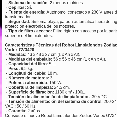
-
Sistema de tracción:
2 ruedas motrices.
-
Cepillos:
Sí.
-
Fuente de energía:
Autónomo, conectado a 230 V antes d
transformador.
-
Seguridad:
Sistema playa, parada automática fuera del a
protección electrónica de los motores.
-
Tipo de filtro / acceso:
Filtro rígido con acceso por la part
superior del limpiafondos.
Características Técnicas del Robot Limpiafondos Zodia
Vortex GV3420:
-
Medidas:
43 x 48 x 27 cm (L x An x Al).
-
Medidas del embalaje:
56 x 56 x 46 cm (L x An x Al).
-
Capacidad del filtro:
5 L.
-
Peso:
9,5 kg.
-
Longitud del cable:
18 m.
-
Número de motores:
3
-
Potencia absorbida:
150 W.
-
Cobertura de limpieza:
24,5 cm.
-
Superficie de filtración:
1180 cm² / 100µ.
-
Tensión de alimentación de limpiafondos:
30 VDC.
-
Tensión de alimentación del sistema de control:
200-24
VAC ; 50 / 60 Hz.
-
Garantía:
2 años.
Consigue el nuevo Robot Limpiafondos Zodiac Vortex GV3