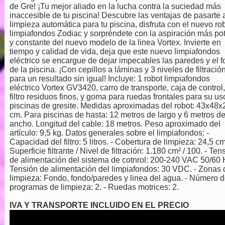
de Gre! ¡Tu mejor aliado en la lucha contra la suciedad más
inaccesible de tu piscina! Descubre las ventajas de pasarte a
limpieza automática para tu piscina, disfruta con el nuevo ro
limpiafondos Zodiac y sorpréndete con la aspiración más po
y constante del nuevo modelo de la linea Vortex. Invierte en
tiempo y calidad de vida, deja que este nuevo limpiafondos
eléctrico se encargue de dejar impecables las paredes y el 
de la piscina. ¡Con cepillos a láminas y 3 niveles de filtració
para un resultado sin igual! Incluye: 1 robot limpiafondos
eléctrico Vortex GV3420, carro de transporte, caja de control,
filtro residuos finos, y goma para ruedas frontales para su us
piscinas de gresite. Medidas aproximadas del robot: 43x48x
cm. Para piscinas de hasta: 12 metros de largo y 6 metros d
ancho. Longitud del cable: 18 metros. Peso aproximado del
artículo: 9,5 kg. Datos generales sobre el limpiafondos: -
Capacidad del filtro: 5 litros. - Cobertura de limpieza: 24,5 cm
Superficie filtrante / Nivel de filtración: 1.180 cm² / 100. - Ten
de alimentación del sistema de cotnrol: 200-240 VAC 50/60 H
Tensión de alimentación del limpiafondos: 30 VDC. - Zonas 
limpieza: Fondo, fondo/paredes y linea del agua. - Número 
programas de limpieza: 2. - Ruedas motrices: 2.
IVA Y TRANSPORTE INCLUIDO EN EL PRECIO