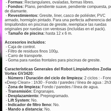
-
Formas:
Rectangulares, ovaladas, formas libres.
-
Fondos:
Plano, pendiente suave, pendiente compuesta, p
de diamante.
-
Revestimientos:
Gresite, liner, casco de poliéster, PVC
armado, hormigón pintado. Para una perfecta adherencia de
limpiafondos en piscinas de gresite, reemplace las ruedas
originales por ruedas con ventosas (incluídas en el pack).
-
Tamaño de piscina:
hasta 12 x 6 m.
Accesorios incluidos:
- Caja de control.
- Filtro de residuos finos 100µ.
- Carro de transporte.
- Goma para ruedas frontales para piscinas de gresite.
Características Generales del Robot Limpiafondos Zodi
Vortex GV3420:
-
Número / Duración del ciclo de limpieza:
2 ciclos : - Fon
«Deep Clean» : 1h30 - Fondo / paredes / línea de agua : 2h3
-
Zona de limpieza:
Fondo / paredes / línea de agua.
-
Transmisión:
Engranajes.
-
Desplazamiento:
Preprogramado.
-
Lift System:
No.
-
Indicador de filtro lleno:
No.
-
Mando a distancia:
No.